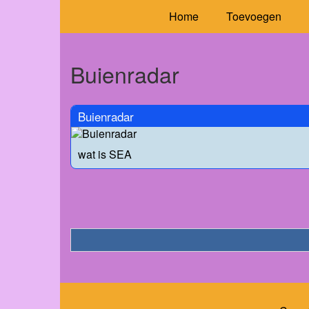
Home
Toevoegen
Buienradar
Buienradar
wat is SEA