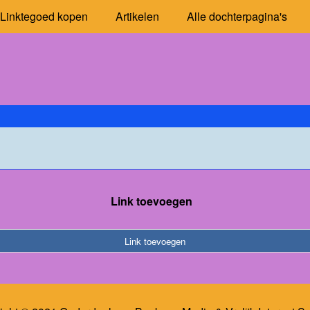
Linktegoed kopen
Artikelen
Alle dochterpagina's
Link toevoegen
Link toevoegen