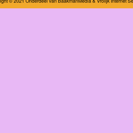
ight © 2021 Onderdeel van
BaakmanMedia
&
Vrolijk Internet S