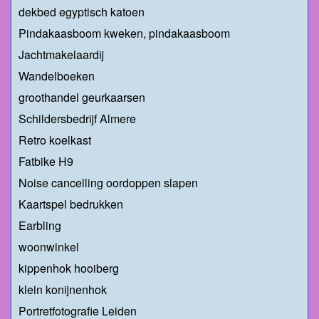
dekbed egyptisch katoen
Pindakaasboom kweken, pindakaasboom
Jachtmakelaardij
Wandelboeken
groothandel geurkaarsen
Schildersbedrijf Almere
Retro koelkast
Fatbike H9
Noise cancelling oordoppen slapen
Kaartspel bedrukken
Earbling
woonwinkel
kippenhok hooiberg
klein konijnenhok
Portretfotografie Leiden