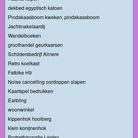
dekbed egyptisch katoen
Pindakaasboom kweken, pindakaasboom
Jachtmakelaardij
Wandelboeken
groothandel geurkaarsen
Schildersbedrijf Almere
Retro koelkast
Fatbike H9
Noise cancelling oordoppen slapen
Kaartspel bedrukken
Earbling
woonwinkel
kippenhok hooiberg
klein konijnenhok
Portretfotografie Leiden