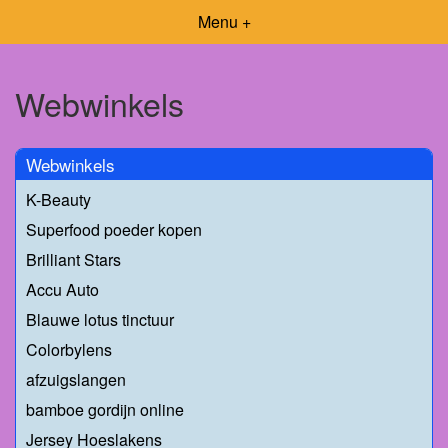
Menu +
Webwinkels
Webwinkels
K-Beauty
Superfood poeder kopen
Brilliant Stars
Accu Auto
Blauwe lotus tinctuur
Colorbylens
afzuigslangen
bamboe gordijn online
Jersey Hoeslakens